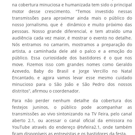
na cobertura minuciosa e humanizada tem sido o principal
motor desse crescimento. "Temos investido nessas
transmissões para aproximar ainda mais o público do
nosso jornalismo, que é dinâmico e muito próximo das
pessoas. Nosso grande diferencial, e tem atraído uma
audiência cada vez maior, é mostrar o evento no detalhe.
Nós entramos no camarim, mostramos a preparação do
artista, a caminhada dele até o palco e a emoção do
público. Essa curiosidade dos bastidores é o que nos
move. Fizemos isso com grandes nomes como Geraldo
Azevedo, Baby do Brasil e Jorge Vercillo no Natal
Encantado, e agora vamos levar esse mesmo cuidado
minucioso para o São João e São Pedro dos nossos
distritos”, afirmou o coordenador.
Para não perder nenhum detalhe da cobertura dos
festejos juninos, o público pode acompanhar as
transmissões ao vivo sintonizando na TV Feira, pelo canal
aberto 2.1, ou acessar o canal oficial da emissora no
YouTube através do endereço @tvfeira2.1, onde também
ficam disponíveis as entrevistas e os bastidores da festa.