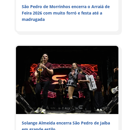
São Pedro de Morrinhos encerra o Arraiá de
Feira 2026 com muito forró e festa até a
madrugada
Solange Almeida encerra São Pedro de Jaíba
em grande estilo