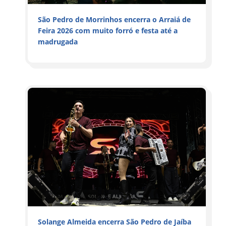
São Pedro de Morrinhos encerra o Arraiá de
Feira 2026 com muito forró e festa até a
madrugada
Solange Almeida encerra São Pedro de Jaíba